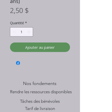
ans)
Prix
2,50 $
Quantité
*
Ajouter au panier
Nos fondements
​Rendre les ressources disponibles
Tâches des bénévoles
Tarif de livraison