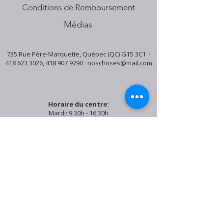
Conditions de Remboursement
Médias
735 Rue Père-Marquette, Québec (QC) G1S 3C1 ·
418 623 3026
,
418 907 9790
·
noschoses@mail.com
Horaire du centre:
Mardi: 9:30h - 16:30h
Jeudi: 9:30h - 19:00h
Samedi: 9:30h - 15:30h