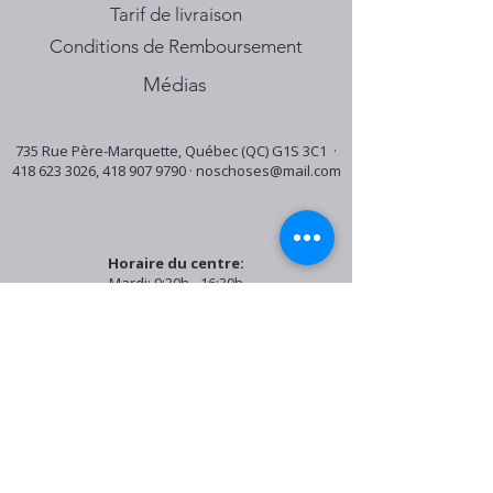
Tarif de livraison
Conditions de Remboursement
Médias
735 Rue Père-Marquette, Québec (QC) G1S 3C1 ·
418 623 3026
,
418 907 9790
·
noschoses@mail.com
Horaire du centre:
Mardi: 9:30h - 16:30h
Jeudi: 9:30h - 19:00h
Samedi: 9:30h - 15:30h