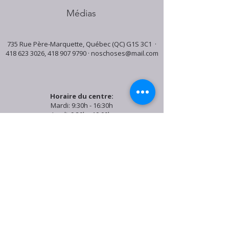
Médias
735 Rue Père-Marquette, Québec (QC) G1S 3C1 ·
418 623 3026
,
418 907 9790
·
noschoses@mail.com
Horaire du centre:
Mardi: 9:30h - 16:30h
Jeudi: 9:30h - 19:00h
Samedi: 9:30h - 15:30h