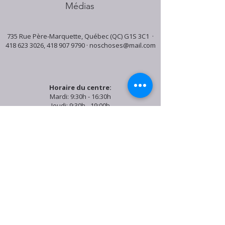
Médias
735 Rue Père-Marquette, Québec (QC) G1S 3C1 ·
418 623 3026
,
418 907 9790
·
noschoses@mail.com
Horaire du centre:
Mardi: 9:30h - 16:30h
Jeudi: 9:30h - 19:00h
Samedi: 9:30h - 15:30h