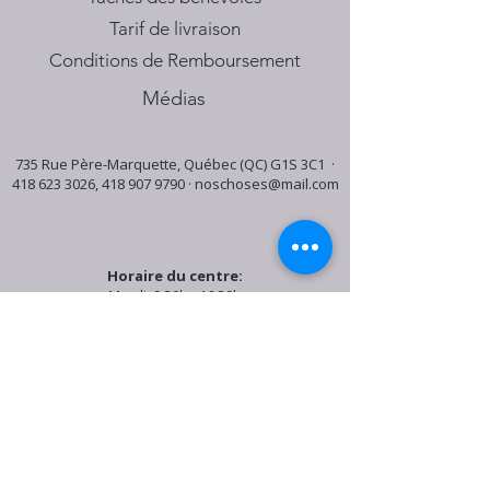
Tarif de livraison
Conditions de Remboursement
Médias
735 Rue Père-Marquette, Québec (QC) G1S 3C1 ·
418 623 3026
,
418 907 9790
·
noschoses@mail.com
Horaire du centre:
Mardi: 9:30h - 16:30h
Jeudi: 9:30h - 19:00h
Samedi: 9:30h - 15:30h