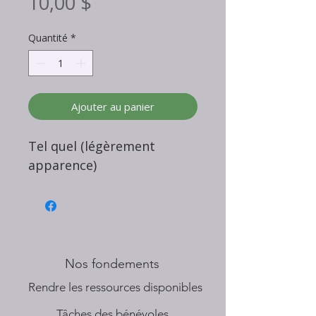
Prix
10,00 $
Quantité
*
Ajouter au panier
Tel quel (légèrement
apparence)
Nos fondements
​Rendre les ressources disponibles
Tâches des bénévoles