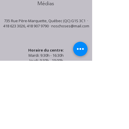
Médias
735 Rue Père-Marquette, Québec (QC) G1S 3C1 ·
418 623 3026
,
418 907 9790
·
noschoses@mail.com
Horaire du centre:
Mardi: 9:30h - 16:30h
Jeudi: 9:30h - 19:00h
Samedi: 9:30h - 15:30h