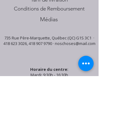
Conditions de Remboursement
Médias
735 Rue Père-Marquette, Québec (QC) G1S 3C1 ·
418 623 3026
,
418 907 9790
·
noschoses@mail.com
Horaire du centre:
Mardi: 9:30h - 16:30h
Jeudi: 9:30h - 19:00h
Samedi: 9:30h - 15:30h