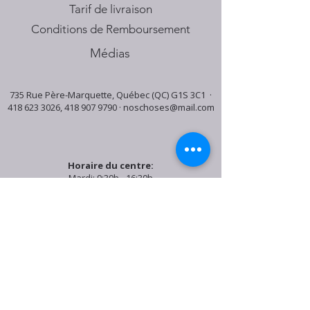
Tarif de livraison
Conditions de Remboursement
Médias
735 Rue Père-Marquette, Québec (QC) G1S 3C1 ·
418 623 3026
,
418 907 9790
·
noschoses@mail.com
Horaire du centre:
Mardi: 9:30h - 16:30h
Jeudi: 9:30h - 19:00h
Samedi: 9:30h - 15:30h