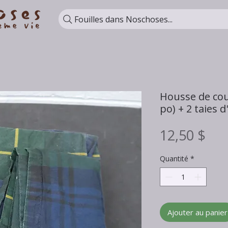
Fouilles dans Noschoses...
Housse de cou
po) + 2 taies d'
Pri
12,50 $
Quantité
*
Ajouter au panier