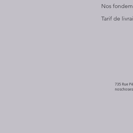
Nos fondem
Tarif de livr
735 Rue Pè
noschose