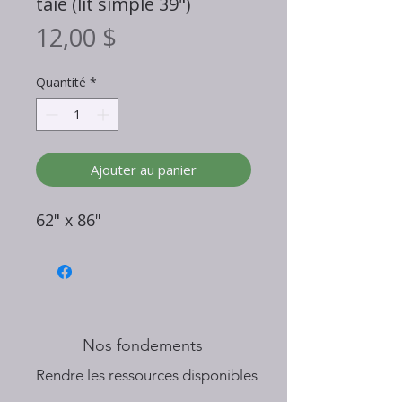
taie (lit simple 39")
Prix
12,00 $
Quantité
*
Ajouter au panier
62" x 86"
Nos fondements
​Rendre les ressources disponibles