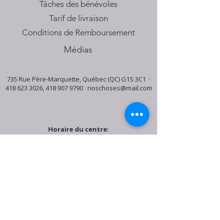
Tâches des bénévoles
Tarif de livraison
Conditions de Remboursement
Médias
735 Rue Père-Marquette, Québec (QC) G1S 3C1 ·
418 623 3026
,
418 907 9790
·
noschoses@mail.com
Horaire du centre:
Mardi: 9:30h - 16:30h
Jeudi: 9:30h - 19:00h
Samedi: 9:30h - 15:30h