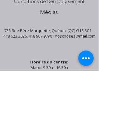
Conditions de Remboursement
Médias
735 Rue Père-Marquette, Québec (QC) G1S 3C1 ·
418 623 3026
,
418 907 9790
·
noschoses@mail.com
Horaire du centre:
Mardi: 9:30h - 16:30h
Jeudi: 9:30h - 19:00h
Samedi: 9:30h - 15:30h