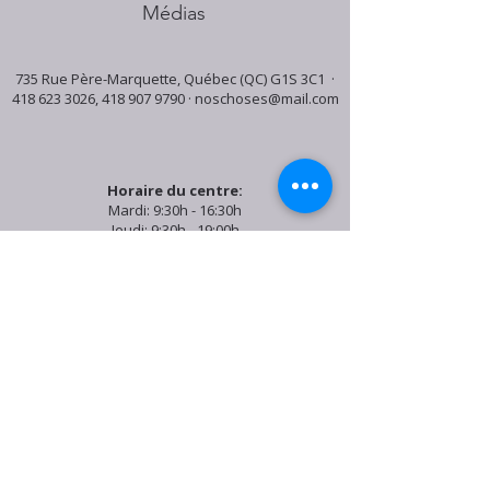
Médias
735 Rue Père-Marquette, Québec (QC) G1S 3C1 ·
418 623 3026
,
418 907 9790
·
noschoses@mail.com
Horaire du centre:
Mardi: 9:30h - 16:30h
Jeudi: 9:30h - 19:00h
Samedi: 9:30h - 15:30h