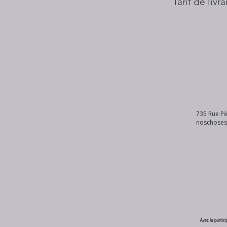
Tarif de livr
735 Rue Pè
noschose