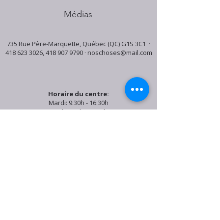
Médias
735 Rue Père-Marquette, Québec (QC) G1S 3C1 ·
418 623 3026
,
418 907 9790
·
noschoses@mail.com
Horaire du centre:
Mardi: 9:30h - 16:30h
Jeudi: 9:30h - 19:00h
Samedi: 9:30h - 15:30h