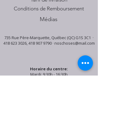
Conditions de Remboursement
Médias
735 Rue Père-Marquette, Québec (QC) G1S 3C1 ·
418 623 3026
,
418 907 9790
·
noschoses@mail.com
Horaire du centre:
Mardi: 9:30h - 16:30h
Jeudi: 9:30h - 19:00h
Samedi: 9:30h - 15:30h