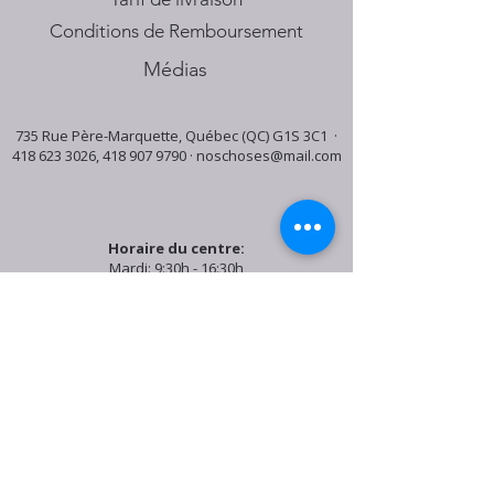
Conditions de Remboursement
Médias
735 Rue Père-Marquette, Québec (QC) G1S 3C1 ·
418 623 3026
,
418 907 9790
·
noschoses@mail.com
Horaire du centre:
Mardi: 9:30h - 16:30h
Jeudi: 9:30h - 19:00h
Samedi: 9:30h - 15:30h