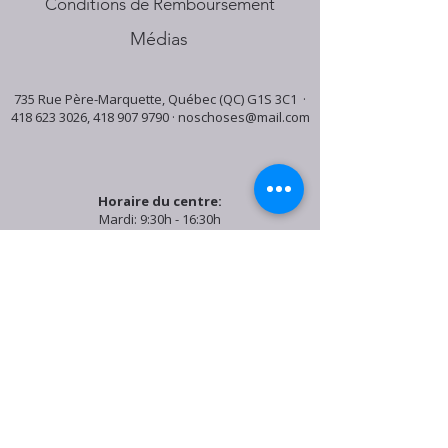
Conditions de Remboursement
Médias
735 Rue Père-Marquette, Québec (QC) G1S 3C1 ·
418 623 3026
,
418 907 9790
·
noschoses@mail.com
Horaire du centre:
Mardi: 9:30h - 16:30h
Jeudi: 9:30h - 19:00h
Samedi: 9:30h - 15:30h