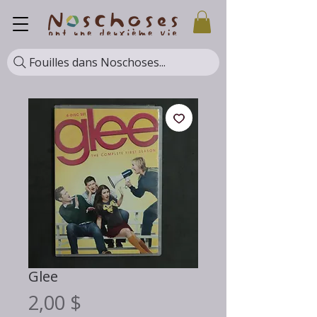
Fouilles dans Noschoses...
Glee
Prix
2,00 $