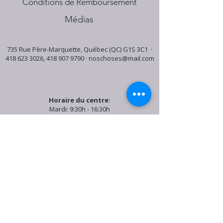
Conditions de Remboursement
Médias
735 Rue Père-Marquette, Québec (QC) G1S 3C1 ·
418 623 3026
,
418 907 9790
·
noschoses@mail.com
Horaire du centre:
Mardi: 9:30h - 16:30h
Jeudi: 9:30h - 19:00h
Samedi: 9:30h - 15:30h