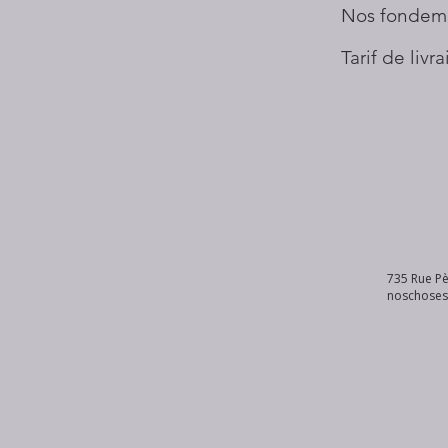
Nos fondem
Tarif de livr
735 Rue Pè
noschose