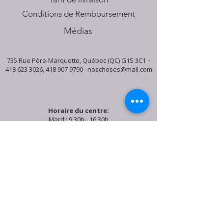
Conditions de Remboursement
Médias
735 Rue Père-Marquette, Québec (QC) G1S 3C1 ·
418 623 3026
,
418 907 9790
·
noschoses@mail.com
Horaire du centre:
Mardi: 9:30h - 16:30h
Jeudi: 9:30h - 19:00h
Samedi: 9:30h - 15:30h