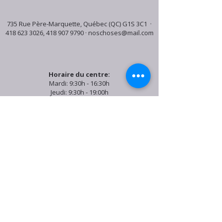
735 Rue Père-Marquette, Québec (QC) G1S 3C1 ·
418 623 3026
,
418 907 9790
·
noschoses@mail.com
Horaire du centre:
Mardi: 9:30h - 16:30h
Jeudi: 9:30h - 19:00h
Samedi: 9:30h - 15:30h