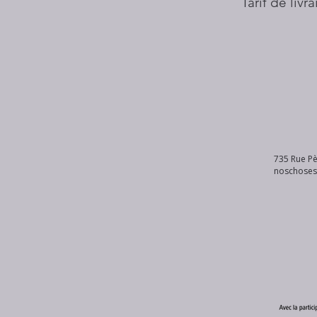
Tarif de livr
735 Rue Pè
noschose