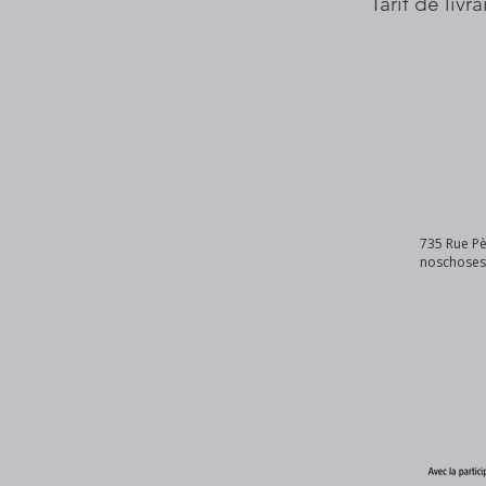
Tarif de livr
735 Rue Pè
noschose