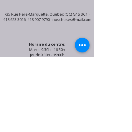
735 Rue Père-Marquette, Québec (QC) G1S 3C1 ·
418 623 3026
,
418 907 9790
·
noschoses@mail.com
Horaire du centre:
Mardi: 9:30h - 16:30h
Jeudi: 9:30h - 19:00h
Samedi: 9:30h - 15:30h