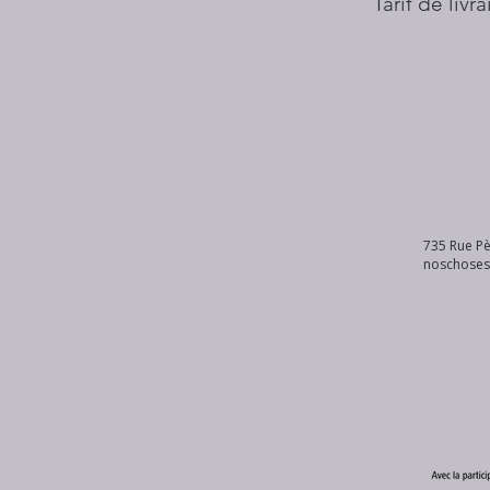
Tarif de livr
735 Rue Pè
noschose