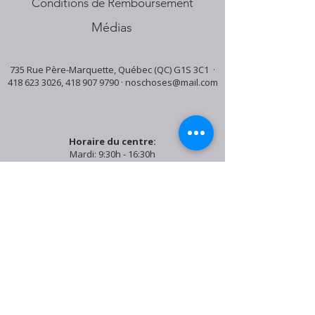
Conditions de Remboursement
Médias
735 Rue Père-Marquette, Québec (QC) G1S 3C1 ·
418 623 3026
,
418 907 9790
·
noschoses@mail.com
Horaire du centre:
Mardi: 9:30h - 16:30h
Jeudi: 9:30h - 19:00h
Samedi: 9:30h - 15:30h