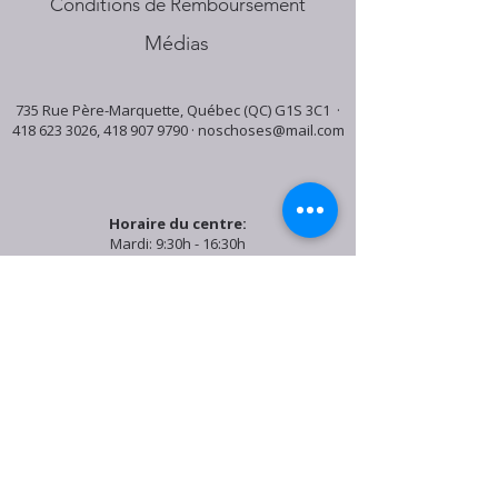
Conditions de Remboursement
Médias
735 Rue Père-Marquette, Québec (QC) G1S 3C1 ·
418 623 3026
,
418 907 9790
·
noschoses@mail.com
Horaire du centre:
Mardi: 9:30h - 16:30h
Jeudi: 9:30h - 19:00h
Samedi: 9:30h - 15:30h