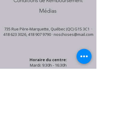
Conditions de Remboursement
Médias
735 Rue Père-Marquette, Québec (QC) G1S 3C1 ·
418 623 3026
,
418 907 9790
·
noschoses@mail.com
Horaire du centre:
Mardi: 9:30h - 16:30h
Jeudi: 9:30h - 19:00h
Samedi: 9:30h - 15:30h