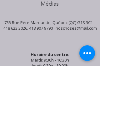
Médias
735 Rue Père-Marquette, Québec (QC) G1S 3C1 ·
418 623 3026
,
418 907 9790
·
noschoses@mail.com
Horaire du centre:
Mardi: 9:30h - 16:30h
Jeudi: 9:30h - 19:00h
Samedi: 9:30h - 15:30h