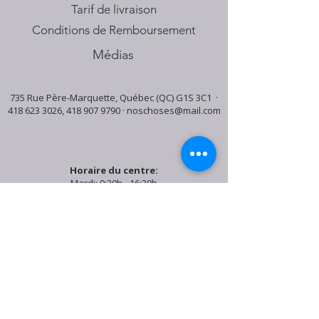
Tarif de livraison
Conditions de Remboursement
Médias
735 Rue Père-Marquette, Québec (QC) G1S 3C1 ·
418 623 3026
,
418 907 9790
·
noschoses@mail.com
Horaire du centre:
Mardi: 9:30h - 16:30h
Jeudi: 9:30h - 19:00h
Samedi: 9:30h - 15:30h