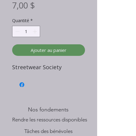
Prix
7,00 $
Quantité
*
Ajouter au panier
Streetwear Society
Nos fondements
​Rendre les ressources disponibles
Tâches des bénévoles