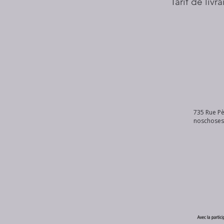
Tarif de livr
735 Rue Pè
noschose