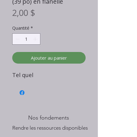
(39 po) en flanelle
Prix
2,00 $
Quantité
*
Ajouter au panier
Tel quel
Nos fondements
​Rendre les ressources disponibles