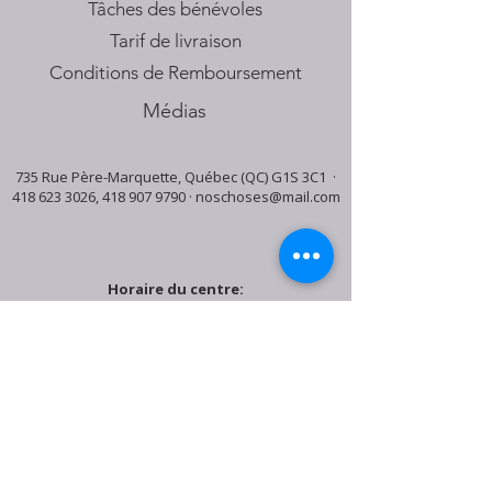
Tâches des bénévoles
Tarif de livraison
Conditions de Remboursement
Médias
735 Rue Père-Marquette, Québec (QC) G1S 3C1 ·
418 623 3026
,
418 907 9790
·
noschoses@mail.com
Horaire du centre:
Mardi: 9:30h - 16:30h
Jeudi: 9:30h - 19:00h
Samedi: 9:30h - 15:30h