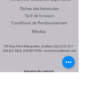
Tâches des bénévoles
Tarif de livraison
Conditions de Remboursement
Médias
735 Rue Père-Marquette, Québec (QC) G1S 3C1 ·
418 623 3026
,
418 907 9790
·
noschoses@mail.com
Horaire du centre:
Mardi: 9:30h - 16:30h
Jeudi: 9:30h - 19:00h
Samedi: 9:30h - 15:30h