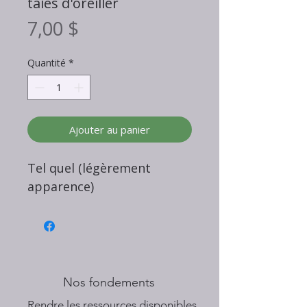
taies d'oreiller
Prix
7,00 $
Quantité
*
Ajouter au panier
Tel quel (légèrement
apparence)
Nos fondements
​Rendre les ressources disponibles