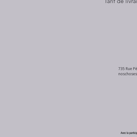
Tarif de livr
735 Rue Pè
noschose