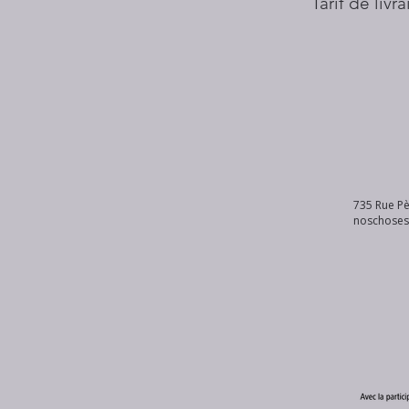
Tarif de livr
735 Rue Pè
noschose