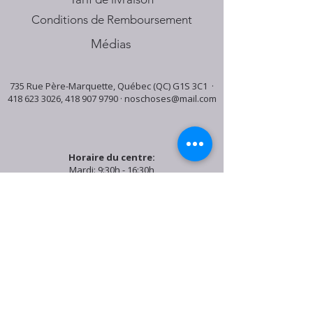
Conditions de Remboursement
Médias
735 Rue Père-Marquette, Québec (QC) G1S 3C1 ·
418 623 3026
,
418 907 9790
·
noschoses@mail.com
Horaire du centre:
Mardi: 9:30h - 16:30h
Jeudi: 9:30h - 19:00h
Samedi: 9:30h - 15:30h