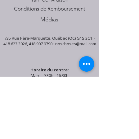
Conditions de Remboursement
Médias
735 Rue Père-Marquette, Québec (QC) G1S 3C1 ·
418 623 3026
,
418 907 9790
·
noschoses@mail.com
Horaire du centre:
Mardi: 9:30h - 16:30h
Jeudi: 9:30h - 19:00h
Samedi: 9:30h - 15:30h