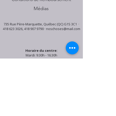
Médias
735 Rue Père-Marquette, Québec (QC) G1S 3C1 ·
418 623 3026
,
418 907 9790
·
noschoses@mail.com
Horaire du centre:
Mardi: 9:30h - 16:30h
Jeudi: 9:30h - 19:00h
Samedi: 9:30h - 15:30h