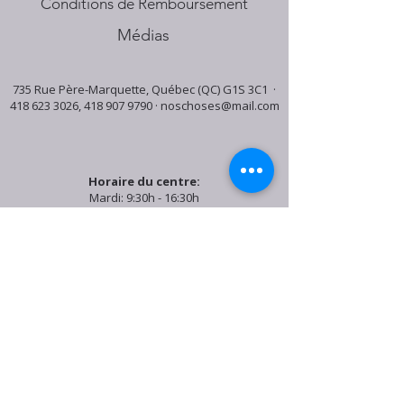
Conditions de Remboursement
Médias
735 Rue Père-Marquette, Québec (QC) G1S 3C1 ·
418 623 3026
,
418 907 9790
·
noschoses@mail.com
Horaire du centre:
Mardi: 9:30h - 16:30h
Jeudi: 9:30h - 19:00h
Samedi: 9:30h - 15:30h