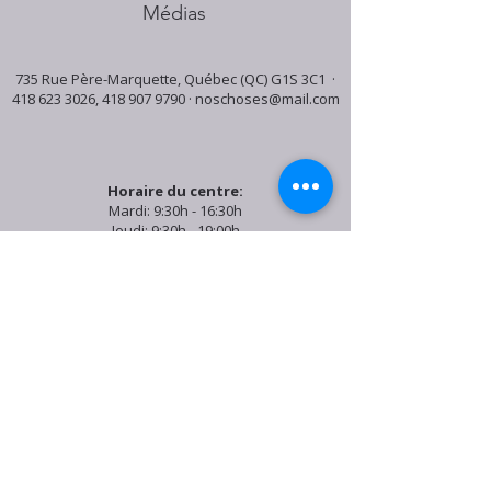
Médias
735 Rue Père-Marquette, Québec (QC) G1S 3C1 ·
418 623 3026
,
418 907 9790
·
noschoses@mail.com
Horaire du centre:
Mardi: 9:30h - 16:30h
Jeudi: 9:30h - 19:00h
Samedi: 9:30h - 15:30h