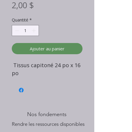
Prix
2,00 $
Quantité
*
Ajouter au panier
Tissus capitoné 24 po x 16
po
Nos fondements
​Rendre les ressources disponibles