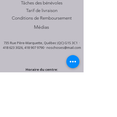
Tâches des bénévoles
Tarif de livraison
Conditions de Remboursement
Médias
735 Rue Père-Marquette, Québec (QC) G1S 3C1 ·
418 623 3026
,
418 907 9790
·
noschoses@mail.com
Horaire du centre:
Mardi: 9:30h - 16:30h
Jeudi: 9:30h - 19:00h
Samedi: 9:30h - 15:30h