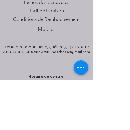
Tâches des bénévoles
Tarif de livraison
Conditions de Remboursement
Médias
735 Rue Père-Marquette, Québec (QC) G1S 3C1 ·
418 623 3026
,
418 907 9790
·
noschoses@mail.com
Horaire du centre:
Mardi: 9:30h - 16:30h
Jeudi: 9:30h - 19:00h
Samedi: 9:30h - 15:30h