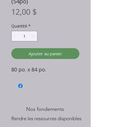
(54po)
Prix
12,00 $
Quantité
*
Ajouter au panier
80 po. x 84 po.
Nos fondements
​Rendre les ressources disponibles