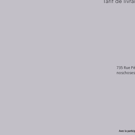
Tarif de livr
735 Rue Pè
noschose