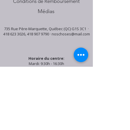
Conditions de Remboursement
Médias
735 Rue Père-Marquette, Québec (QC) G1S 3C1 ·
418 623 3026
,
418 907 9790
·
noschoses@mail.com
Horaire du centre:
Mardi: 9:30h - 16:30h
Jeudi: 9:30h - 19:00h
Samedi: 9:30h - 15:30h