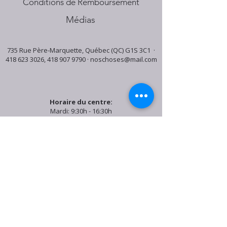
Conditions de Remboursement
Médias
735 Rue Père-Marquette, Québec (QC) G1S 3C1 ·
418 623 3026
,
418 907 9790
·
noschoses@mail.com
Horaire du centre:
Mardi: 9:30h - 16:30h
Jeudi: 9:30h - 19:00h
Samedi: 9:30h - 15:30h