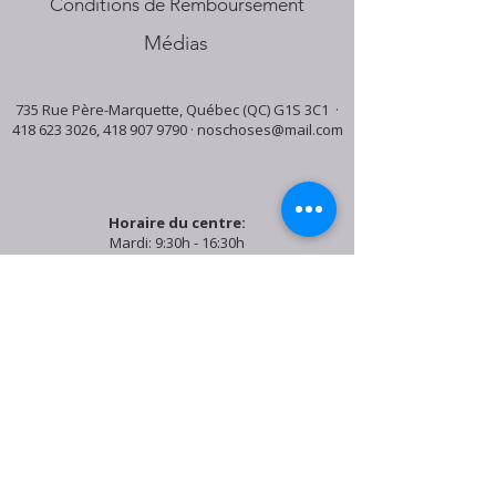
Conditions de Remboursement
Médias
735 Rue Père-Marquette, Québec (QC) G1S 3C1 ·
418 623 3026
,
418 907 9790
·
noschoses@mail.com
Horaire du centre:
Mardi: 9:30h - 16:30h
Jeudi: 9:30h - 19:00h
Samedi: 9:30h - 15:30h