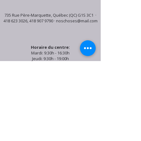
735 Rue Père-Marquette, Québec (QC) G1S 3C1 ·
418 623 3026
,
418 907 9790
·
noschoses@mail.com
Horaire du centre:
Mardi: 9:30h - 16:30h
Jeudi: 9:30h - 19:00h
Samedi: 9:30h - 15:30h