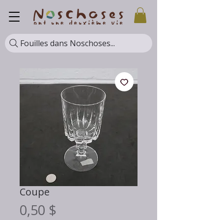
Fouilles dans Noschoses...
Coupe
Prix
0,50 $