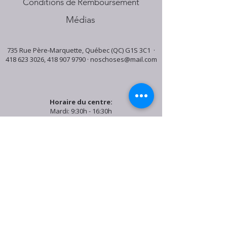
Conditions de Remboursement
Médias
735 Rue Père-Marquette, Québec (QC) G1S 3C1 ·
418 623 3026
,
418 907 9790
·
noschoses@mail.com
Horaire du centre:
Mardi: 9:30h - 16:30h
Jeudi: 9:30h - 19:00h
Samedi: 9:30h - 15:30h