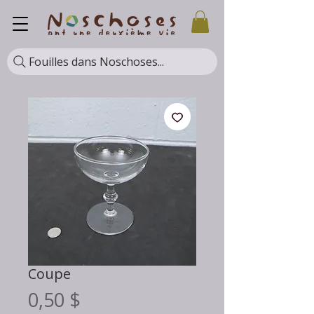
Fouilles dans Noschoses...
Coupe
Prix
0,50 $