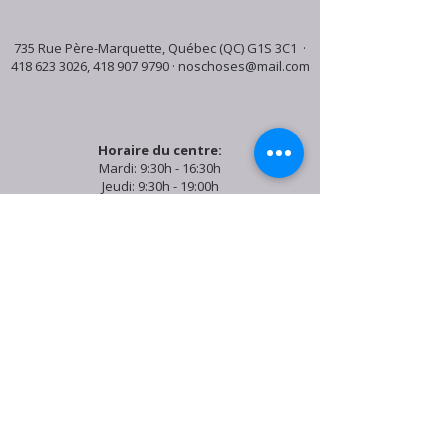
735 Rue Père-Marquette, Québec (QC) G1S 3C1 ·
418 623 3026
,
418 907 9790
·
noschoses@mail.com
Horaire du centre:
Mardi: 9:30h - 16:30h
Jeudi: 9:30h - 19:00h
Samedi: 9:30h - 15:30h