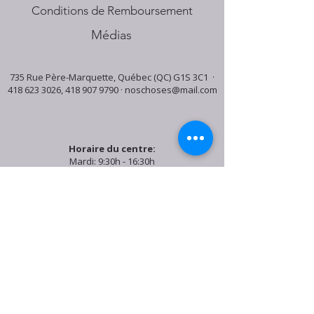
Conditions de Remboursement
Médias
735 Rue Père-Marquette, Québec (QC) G1S 3C1 ·
418 623 3026
,
418 907 9790
·
noschoses@mail.com
Horaire du centre:
Mardi: 9:30h - 16:30h
Jeudi: 9:30h - 19:00h
Samedi: 9:30h - 15:30h