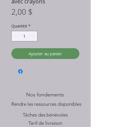
avec crayons
Prix
2,00 $
Quantité
*
Ajouter au panier
Nos fondements
​Rendre les ressources disponibles
Tâches des bénévoles
Tarif de livraison